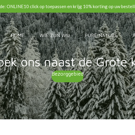
de: ONLINE10 click op toepassen en krijg 10% korting op uw bestell
HOME
WIE ZIJN WIJ
PURE NATURE
oek ons naast de Grote k
Bezorggebied