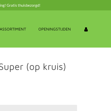
ing! Gratis thuisbezorgd!
ASSORTIMENT
OPENINGSTIJDEN
uper (op kruis)