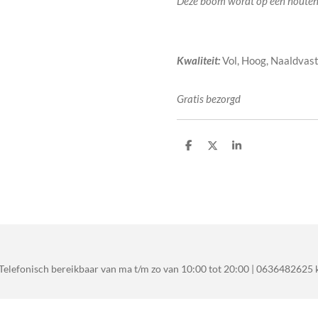
Deze boom wordt op een houten 
Kwaliteit:
Vol, Hoog, Naaldvas
Gratis bezorgd
D
D
S
e
e
h
l
e
a
e
l
r
n
e
Telefonisch bereikbaar van ma t/m zo van 10:00 tot 20:00 | 06364826