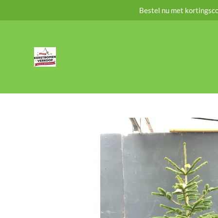
Bestel nu met kortingsco
Ga
direct
naar
de
hoofdinhoud