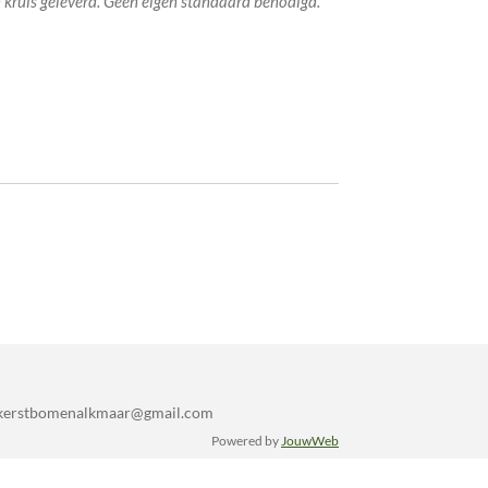
kruis geleverd. Geen eigen standaard benodigd.
t
25 kerstbomenalkmaar@gmail.com
Powered by
JouwWeb