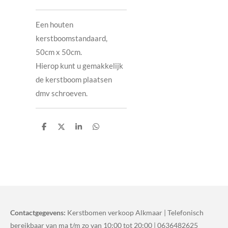
Een houten
kerstboomstandaard,
50cm x 50cm.
Hierop kunt u gemakkelijk
de kerstboom plaatsen
dmv schroeven.
D
D
S
D
e
e
h
e
l
e
a
l
e
l
r
e
n
e
n
Contactgegevens:
Kerstbomen verkoop Alkmaar | Telefonisch
bereikbaar van ma t/m zo van 10:00 tot 20:00 | 0636482625